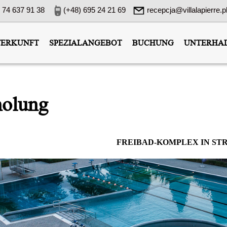
 74 637 91 38
(+48) 695 24 21 69
recepcja@villalapierre.p
ERKUNFT
SPEZIALANGEBOT
BUCHUNG
UNTERHA
holung
FREIBAD-KOMPLEX IN S