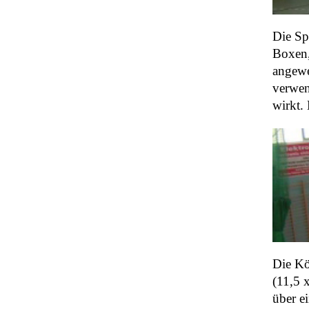
Die Sp
Boxen,
angewe
verwen
wirkt. 
Die Kö
(11,5 
über e