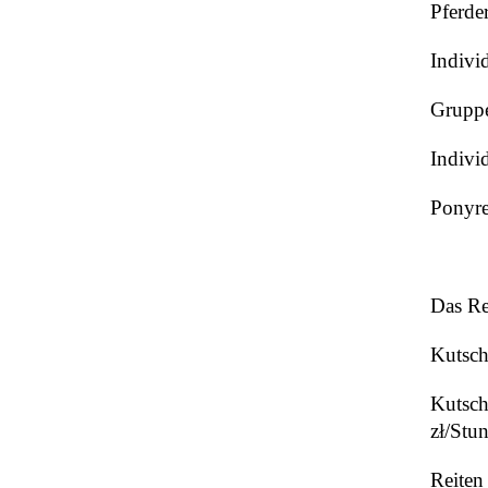
Pferde
Individ
Gruppe
Indivi
Ponyre
Das Re
Kutsch
Kutsch
zł/Stu
Reiten